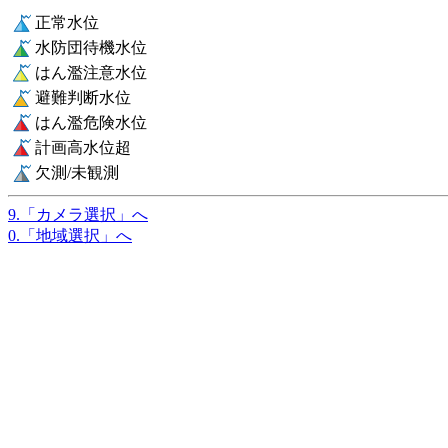
正常水位
水防団待機水位
はん濫注意水位
避難判断水位
はん濫危険水位
計画高水位超
欠測/未観測
9.「カメラ選択」へ
0.「地域選択」へ