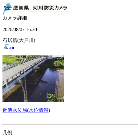
カメラ詳細
2026/08/07 16:30
石居橋(大戸川)
-m
近傍水位局(水位情報)
凡例