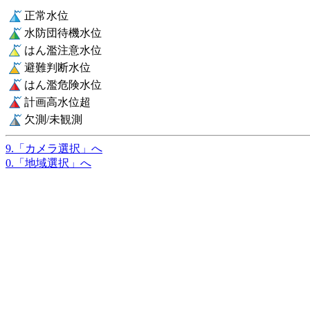
正常水位
水防団待機水位
はん濫注意水位
避難判断水位
はん濫危険水位
計画高水位超
欠測/未観測
9.「カメラ選択」へ
0.「地域選択」へ