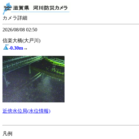
カメラ詳細
2026/08/08 02:50
信楽大橋(大戸川)
-0.30m
→
近傍水位局(水位情報)
凡例