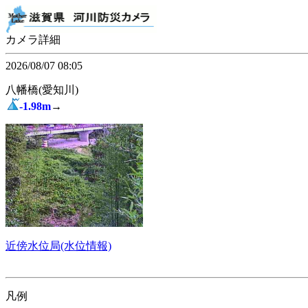
カメラ詳細
2026/08/07 08:05
八幡橋(愛知川)
-1.98m
→
近傍水位局(水位情報)
凡例