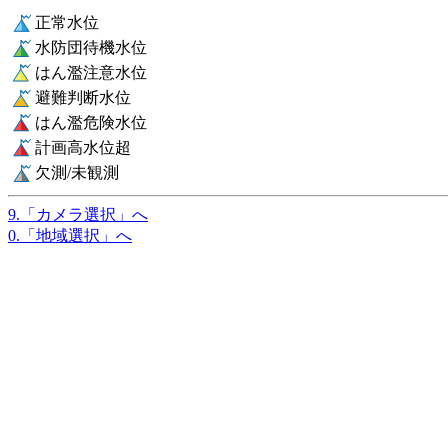
正常水位
水防団待機水位
はん濫注意水位
避難判断水位
はん濫危険水位
計画高水位超
欠測/未観測
9.「カメラ選択」へ
0.「地域選択」へ