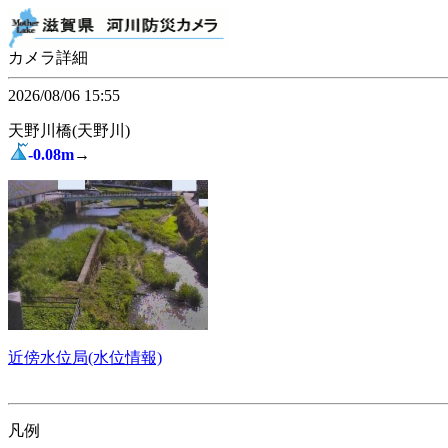
カメラ詳細
2026/08/06 15:55
天野川橋(天野川)
-0.08m
→
近傍水位局(水位情報)
凡例