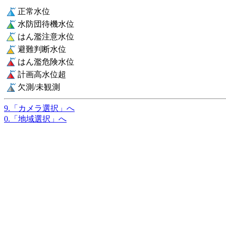
正常水位
水防団待機水位
はん濫注意水位
避難判断水位
はん濫危険水位
計画高水位超
欠測/未観測
9.「カメラ選択」へ
0.「地域選択」へ