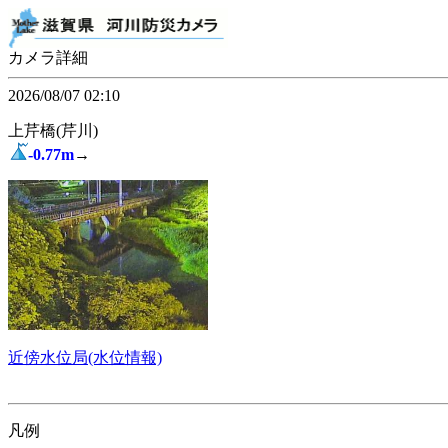
カメラ詳細
2026/08/07 02:10
上芹橋(芹川)
-0.77m
→
近傍水位局(水位情報)
凡例