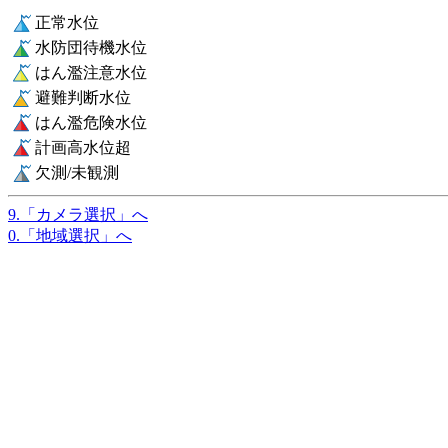
正常水位
水防団待機水位
はん濫注意水位
避難判断水位
はん濫危険水位
計画高水位超
欠測/未観測
9.「カメラ選択」へ
0.「地域選択」へ